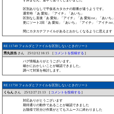
すみません、途中で送ってしまいました
区別ありなしで平仮名カタカナの順番が違うようです。
通常時 「あ 愛知」「アイチ」「あいち」
区別なし直後「あ 愛知」「アイチ」「あ 愛知.txt」「あいち
更にソート2回「あ 愛知」「あいち」「アイチ」「アイチ.txt」「
間にカタカナファイルがあるとおかしくなるように思えます
RE:11749 フォルダとファイルを区別しないときのソート
秀丸担当
さん 25/12/12 16:15 [
コメントを投稿する
]
バグ情報ありがとうございます。
確かにおかしいことが確認できました。
調べて対策を検討します。
RE:11750 フォルダとファイルを区別しないときのソート
くらん
さん 25/12/27 21:13 [
コメントを投稿する
]
対応ありがとうございます
期待通りの動作であることが確認できました
お陰様で区分け作業がとてもスムースに終わりました