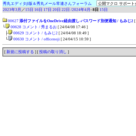
秀丸エディタβ版＆秀丸メール常連さんフォーラム
2023年3月
／
15日
16日
17日
20日
22日
/2024年4月
-
8日
15日
00627
添付ファイルをOneDrive経由渡し-パスワード別便通知 / もみじ2
[
└
00628 コメント / 秀まるお
[ 24/04/08 17:46 ]
│
├
00629 コメント / もみじ2
[ 24/04/08 18:49 ]
│
└
00630 コメント / officenoji
[ 24/04/15 10:59 ]
[
新規に投稿する
] [
投稿の取り消し
]